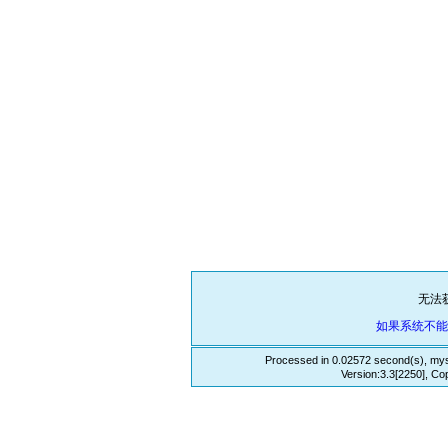
无法
如果系统不
Processed in 0.02572 second(s), mys
Version:3.3[2250], Co