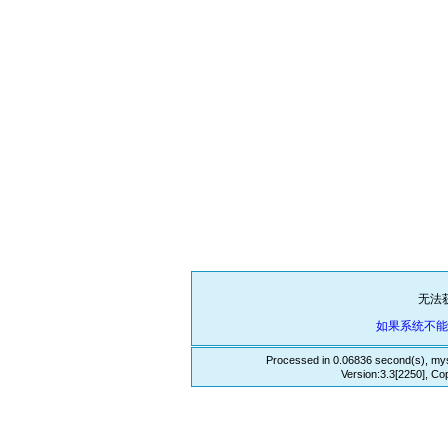
无法
如果系统不
Processed in 0.06836 second(s), mys
Version:3.3[2250], Co