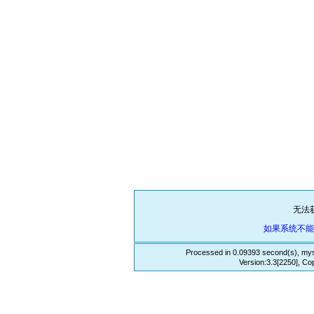
无法
如果系统不
Processed in 0.09393 second(s), mys
Version:3.3[2250], Co